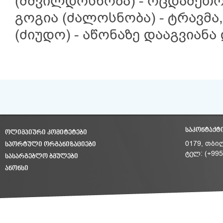
(მშვილდოსნობა) - ოცდამეთ
გოგია (ძალოსნობა) - ტრავმა
(ძიუდო) - აწონაზე დააგვიანა
ᲡᲐᲙᲝᲜᲢᲐᲥᲢ
ᲝᲚᲘᲛᲞᲘᲣᲠᲘ ᲙᲝᲛᲘᲢᲔᲢᲔᲑᲘ
ᲡᲞᲝᲠᲢᲣᲚᲘ ᲝᲠᲒᲐᲜᲘᲖᲐᲪᲘᲔᲑᲘ
0179, თბი
ტელ: (+995
ᲡᲐᲡᲐᲠᲒᲔᲑᲚᲝ ᲑᲛᲣᲚᲔᲑᲘ
ᲐᲜᲝᲜᲡᲘ