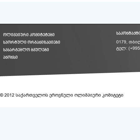
ᲡᲐᲙᲝᲜᲢᲐᲥᲢ
ᲝᲚᲘᲛᲞᲘᲣᲠᲘ ᲙᲝᲛᲘᲢᲔᲢᲔᲑᲘ
ᲡᲞᲝᲠᲢᲣᲚᲘ ᲝᲠᲒᲐᲜᲘᲖᲐᲪᲘᲔᲑᲘ
0179, თბი
ტელ: (+995
ᲡᲐᲡᲐᲠᲒᲔᲑᲚᲝ ᲑᲛᲣᲚᲔᲑᲘ
ᲐᲜᲝᲜᲡᲘ
© 2012 საქართველოს ეროვნული ოლიმპიური კომიტეტი