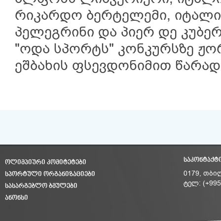
რიკარდო ბერტელემი, იტალი
პელეგრინი და პიერ დე კუბე
"ოდა სპორტს" კონკურსზე ჟო
ეშბახის ფსევდონიმით წარად
ᲡᲐᲙᲝᲜᲢᲐᲥᲢ
ᲝᲚᲘᲛᲞᲘᲣᲠᲘ ᲙᲝᲛᲘᲢᲔᲢᲔᲑᲘ
ᲡᲞᲝᲠᲢᲣᲚᲘ ᲝᲠᲒᲐᲜᲘᲖᲐᲪᲘᲔᲑᲘ
0179, თბი
ტელ: (+995
ᲡᲐᲡᲐᲠᲒᲔᲑᲚᲝ ᲑᲛᲣᲚᲔᲑᲘ
ᲐᲜᲝᲜᲡᲘ