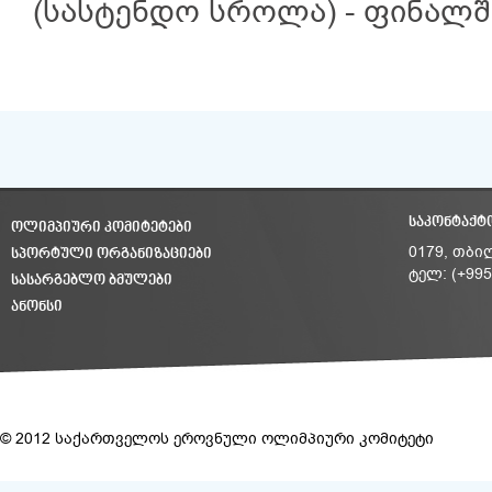
(სასტენდო სროლა) - ფინალშ
ᲡᲐᲙᲝᲜᲢᲐᲥᲢ
ᲝᲚᲘᲛᲞᲘᲣᲠᲘ ᲙᲝᲛᲘᲢᲔᲢᲔᲑᲘ
ᲡᲞᲝᲠᲢᲣᲚᲘ ᲝᲠᲒᲐᲜᲘᲖᲐᲪᲘᲔᲑᲘ
0179, თბი
ტელ: (+995
ᲡᲐᲡᲐᲠᲒᲔᲑᲚᲝ ᲑᲛᲣᲚᲔᲑᲘ
ᲐᲜᲝᲜᲡᲘ
© 2012 საქართველოს ეროვნული ოლიმპიური კომიტეტი