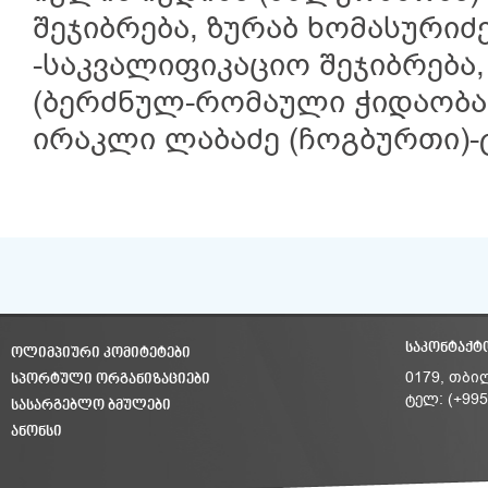
შეჯიბრება, ზურაბ ხომასურიძე
-საკვალიფიკაციო შეჯიბრება,
(ბერძნულ-რომაული ჭიდაობა
ირაკლი ლაბაძე (ჩოგბურთი)-
ᲡᲐᲙᲝᲜᲢᲐᲥᲢ
ᲝᲚᲘᲛᲞᲘᲣᲠᲘ ᲙᲝᲛᲘᲢᲔᲢᲔᲑᲘ
ᲡᲞᲝᲠᲢᲣᲚᲘ ᲝᲠᲒᲐᲜᲘᲖᲐᲪᲘᲔᲑᲘ
0179, თბი
ტელ: (+995
ᲡᲐᲡᲐᲠᲒᲔᲑᲚᲝ ᲑᲛᲣᲚᲔᲑᲘ
ᲐᲜᲝᲜᲡᲘ