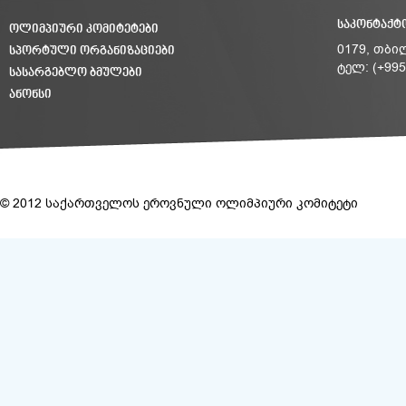
ᲡᲐᲙᲝᲜᲢᲐᲥᲢ
ᲝᲚᲘᲛᲞᲘᲣᲠᲘ ᲙᲝᲛᲘᲢᲔᲢᲔᲑᲘ
ᲡᲞᲝᲠᲢᲣᲚᲘ ᲝᲠᲒᲐᲜᲘᲖᲐᲪᲘᲔᲑᲘ
0179, თბი
ტელ: (+995
ᲡᲐᲡᲐᲠᲒᲔᲑᲚᲝ ᲑᲛᲣᲚᲔᲑᲘ
ᲐᲜᲝᲜᲡᲘ
© 2012 საქართველოს ეროვნული ოლიმპიური კომიტეტი