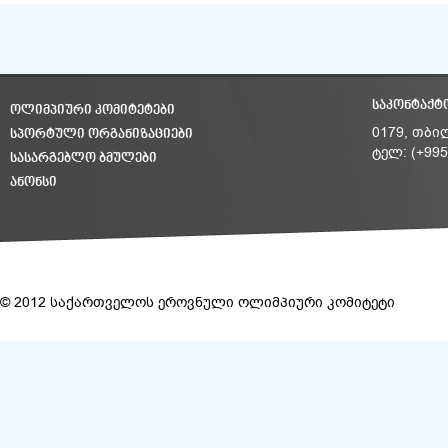
ᲡᲐᲙᲝᲜᲢᲐᲥᲢ
ᲝᲚᲘᲛᲞᲘᲣᲠᲘ ᲙᲝᲛᲘᲢᲔᲢᲔᲑᲘ
ᲡᲞᲝᲠᲢᲣᲚᲘ ᲝᲠᲒᲐᲜᲘᲖᲐᲪᲘᲔᲑᲘ
0179, თბი
ტელ: (+995
ᲡᲐᲡᲐᲠᲒᲔᲑᲚᲝ ᲑᲛᲣᲚᲔᲑᲘ
ᲐᲜᲝᲜᲡᲘ
© 2012 საქართველოს ეროვნული ოლიმპიური კომიტეტი