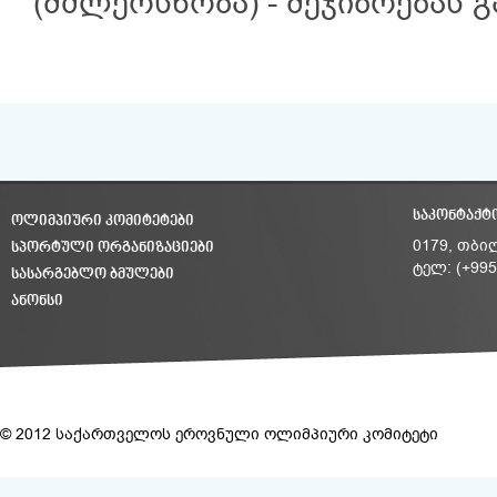
(მძლეოსნობა) - შეჯიბრებას 
ᲡᲐᲙᲝᲜᲢᲐᲥᲢ
ᲝᲚᲘᲛᲞᲘᲣᲠᲘ ᲙᲝᲛᲘᲢᲔᲢᲔᲑᲘ
ᲡᲞᲝᲠᲢᲣᲚᲘ ᲝᲠᲒᲐᲜᲘᲖᲐᲪᲘᲔᲑᲘ
0179, თბი
ტელ: (+995
ᲡᲐᲡᲐᲠᲒᲔᲑᲚᲝ ᲑᲛᲣᲚᲔᲑᲘ
ᲐᲜᲝᲜᲡᲘ
© 2012 საქართველოს ეროვნული ოლიმპიური კომიტეტი