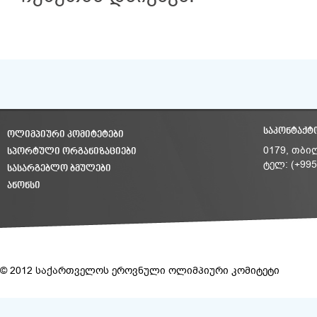
ᲡᲐᲙᲝᲜᲢᲐᲥᲢ
ᲝᲚᲘᲛᲞᲘᲣᲠᲘ ᲙᲝᲛᲘᲢᲔᲢᲔᲑᲘ
ᲡᲞᲝᲠᲢᲣᲚᲘ ᲝᲠᲒᲐᲜᲘᲖᲐᲪᲘᲔᲑᲘ
0179, თბი
ტელ: (+995
ᲡᲐᲡᲐᲠᲒᲔᲑᲚᲝ ᲑᲛᲣᲚᲔᲑᲘ
ᲐᲜᲝᲜᲡᲘ
© 2012 საქართველოს ეროვნული ოლიმპიური კომიტეტი