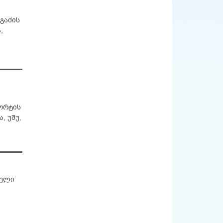
ნგაძის
,
ორტის
, უშუ,
ტული