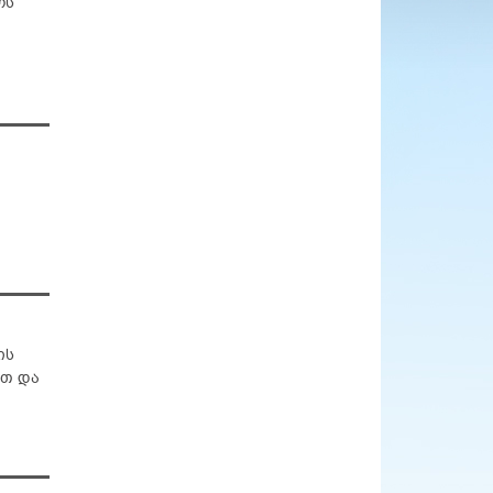
ოს
ის
ით და