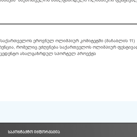
 გაიხსნება საქართველოს ახალგაზრდული ოლიმპიური ფესტივა
ე, საქართველოს ეროვნულ ოლიმპიურ კომიტეტში (მაჩაბლის 11)
რენცია, რომელიც ეძღვნება საქართველოს ოლიმპიურ ფესტივა
რეცედენტო ახალგაზრდულ სპორტულ პროექტს
ᲡᲐᲙᲝᲜᲢᲐᲥᲢᲝ ᲘᲜᲤᲝᲠᲛᲐᲪᲘᲐ