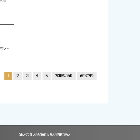
ლის
ლს -
1
2
3
4
5
შემდეგი
ბოლო
ᲐᲮᲐᲚᲘ ᲐᲛᲑᲔᲑᲘᲡ ᲒᲐᲛᲝᲬᲔᲠᲐ