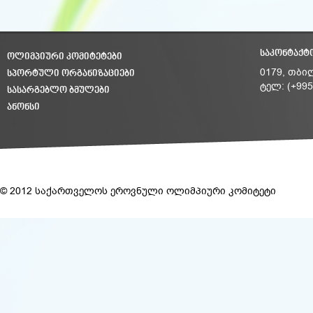
ᲡᲐᲙᲝᲜᲢᲐᲥᲢ
ᲝᲚᲘᲛᲞᲘᲣᲠᲘ ᲙᲝᲛᲘᲢᲔᲢᲔᲑᲘ
ᲡᲞᲝᲠᲢᲣᲚᲘ ᲝᲠᲒᲐᲜᲘᲖᲐᲪᲘᲔᲑᲘ
0179, თბი
ტელ: (+995
ᲡᲐᲡᲐᲠᲒᲔᲑᲚᲝ ᲑᲛᲣᲚᲔᲑᲘ
ᲐᲜᲝᲜᲡᲘ
© 2012 საქართველოს ეროვნული ოლიმპიური კომიტეტი