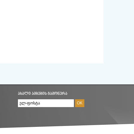
ᲐᲮᲐᲚᲘ ᲐᲛᲑᲔᲑᲘᲡ ᲒᲐᲛᲝᲬᲔᲠᲐ