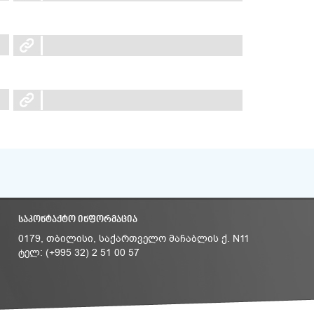
ᲡᲐᲙᲝᲜᲢᲐᲥᲢᲝ ᲘᲜᲤᲝᲠᲛᲐᲪᲘᲐ
0179, თბილისი, საქართველო მაჩაბლის ქ. N11
ტელ: (+995 32) 2 51 00 57