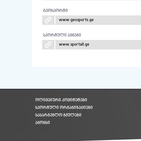
გეოსპორტი
www.geosports.ge
სპორტული ამბები
www.sportall.ge
ᲝᲚᲘᲛᲞᲘᲣᲠᲘ ᲙᲝᲛᲘᲢᲔᲢᲔᲑᲘ
ᲡᲞᲝᲠᲢᲣᲚᲘ ᲝᲠᲒᲐᲜᲘᲖᲐᲪᲘᲔᲑᲘ
ᲡᲐᲡᲐᲠᲒᲔᲑᲚᲝ ᲑᲛᲣᲚᲔᲑᲘ
ᲐᲜᲝᲜᲡᲘ