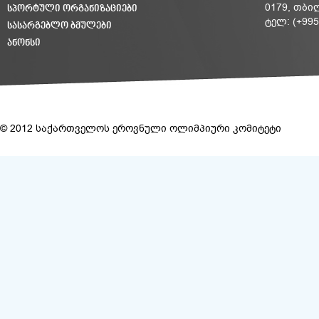
ᲡᲞᲝᲠᲢᲣᲚᲘ ᲝᲠᲒᲐᲜᲘᲖᲐᲪᲘᲔᲑᲘ
0179, თბი
ტელ: (+995
ᲡᲐᲡᲐᲠᲒᲔᲑᲚᲝ ᲑᲛᲣᲚᲔᲑᲘ
ᲐᲜᲝᲜᲡᲘ
© 2012 საქართველოს ეროვნული ოლიმპიური კომიტეტი