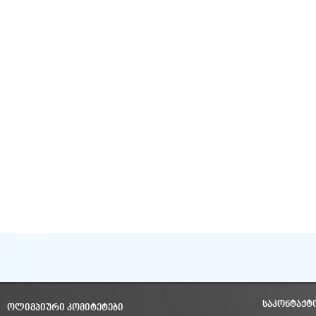
ᲡᲐᲙᲝᲜᲢᲐᲥᲢ
ᲝᲚᲘᲛᲞᲘᲣᲠᲘ ᲙᲝᲛᲘᲢᲔᲢᲔᲑᲘ