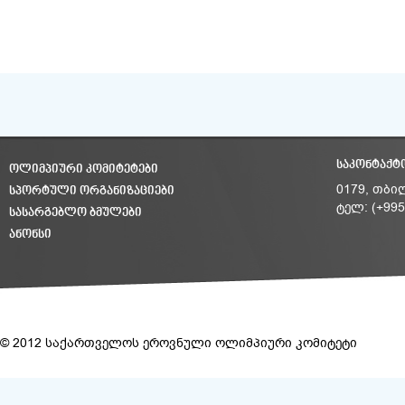
ᲡᲐᲙᲝᲜᲢᲐᲥᲢ
ᲝᲚᲘᲛᲞᲘᲣᲠᲘ ᲙᲝᲛᲘᲢᲔᲢᲔᲑᲘ
ᲡᲞᲝᲠᲢᲣᲚᲘ ᲝᲠᲒᲐᲜᲘᲖᲐᲪᲘᲔᲑᲘ
0179, თბი
ტელ: (+995
ᲡᲐᲡᲐᲠᲒᲔᲑᲚᲝ ᲑᲛᲣᲚᲔᲑᲘ
ᲐᲜᲝᲜᲡᲘ
© 2012 საქართველოს ეროვნული ოლიმპიური კომიტეტი