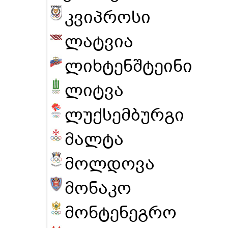
კვიპროსი
ლატვია
ლიხტენშტეინი
ლიტვა
ლუქსემბურგი
მალტა
მოლდოვა
მონაკო
მონტენეგრო