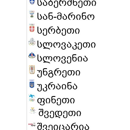
საბერძნეთი
სან-მარინო
სერბეთი
სლოვაკეთი
სლოვენია
უნგრეთი
უკრაინა
ფინეთი
შვედეთი
შვეიცარია