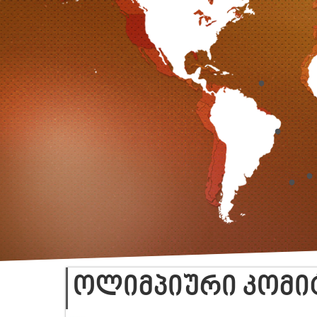
ᲝᲚᲘᲛᲞᲘᲣᲠᲘ ᲙᲝᲛᲘᲢ