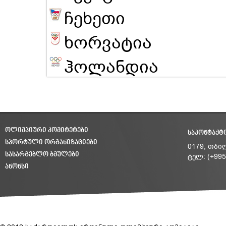
ჩეხეთი
ხორვატია
ჰოლანდია
ᲝᲚᲘᲛᲞᲘᲣᲠᲘ ᲙᲝᲛᲘᲢᲔᲢᲔᲑᲘ
ᲡᲐᲙᲝᲜᲢᲐᲥᲢ
ᲡᲞᲝᲠᲢᲣᲚᲘ ᲝᲠᲒᲐᲜᲘᲖᲐᲪᲘᲔᲑᲘ
0179, თბი
ᲡᲐᲡᲐᲠᲒᲔᲑᲚᲝ ᲑᲛᲣᲚᲔᲑᲘ
ტელ: (+995
ᲐᲜᲝᲜᲡᲘ