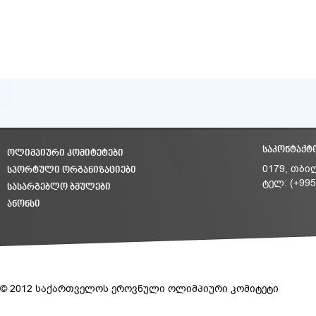
ᲡᲐᲙᲝᲜᲢᲐᲥᲢ
ᲝᲚᲘᲛᲞᲘᲣᲠᲘ ᲙᲝᲛᲘᲢᲔᲢᲔᲑᲘ
ᲡᲞᲝᲠᲢᲣᲚᲘ ᲝᲠᲒᲐᲜᲘᲖᲐᲪᲘᲔᲑᲘ
0179, თბი
ტელ: (+995
ᲡᲐᲡᲐᲠᲒᲔᲑᲚᲝ ᲑᲛᲣᲚᲔᲑᲘ
ᲐᲜᲝᲜᲡᲘ
© 2012 საქართველოს ეროვნული ოლიმპიური კომიტეტი