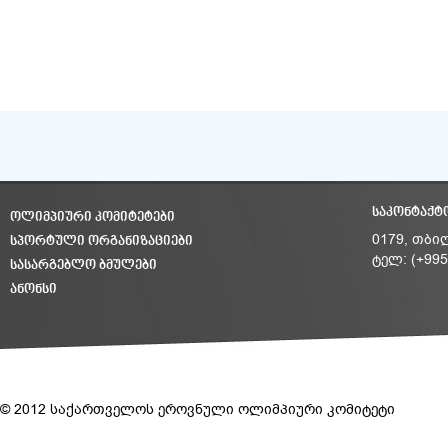
ᲡᲐᲙᲝᲜᲢᲐᲥᲢ
ᲝᲚᲘᲛᲞᲘᲣᲠᲘ ᲙᲝᲛᲘᲢᲔᲢᲔᲑᲘ
ᲡᲞᲝᲠᲢᲣᲚᲘ ᲝᲠᲒᲐᲜᲘᲖᲐᲪᲘᲔᲑᲘ
0179, თბი
ტელ: (+995
ᲡᲐᲡᲐᲠᲒᲔᲑᲚᲝ ᲑᲛᲣᲚᲔᲑᲘ
ᲐᲜᲝᲜᲡᲘ
© 2012 საქართველოს ეროვნული ოლიმპიური კომიტეტი