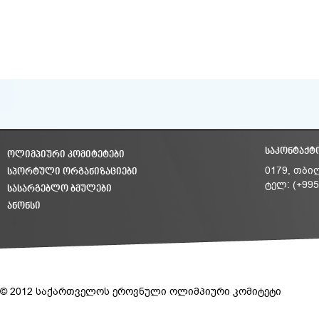
ᲡᲐᲙᲝᲜᲢᲐᲥᲢ
ᲝᲚᲘᲛᲞᲘᲣᲠᲘ ᲙᲝᲛᲘᲢᲔᲢᲔᲑᲘ
ᲡᲞᲝᲠᲢᲣᲚᲘ ᲝᲠᲒᲐᲜᲘᲖᲐᲪᲘᲔᲑᲘ
0179, თბი
ტელ: (+995
ᲡᲐᲡᲐᲠᲒᲔᲑᲚᲝ ᲑᲛᲣᲚᲔᲑᲘ
ᲐᲜᲝᲜᲡᲘ
© 2012 საქართველოს ეროვნული ოლიმპიური კომიტეტი