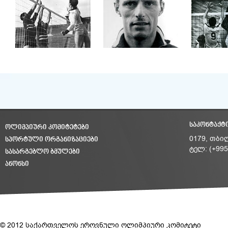
ᲡᲐᲙᲝᲜᲢᲐᲥᲢ
ᲝᲚᲘᲛᲞᲘᲣᲠᲘ ᲙᲝᲛᲘᲢᲔᲢᲔᲑᲘ
ᲡᲞᲝᲠᲢᲣᲚᲘ ᲝᲠᲒᲐᲜᲘᲖᲐᲪᲘᲔᲑᲘ
0179, თბი
ტელ: (+995
ᲡᲐᲡᲐᲠᲒᲔᲑᲚᲝ ᲑᲛᲣᲚᲔᲑᲘ
ᲐᲜᲝᲜᲡᲘ
© 2012 საქართველოს ეროვნული ოლიმპიური კომიტეტი