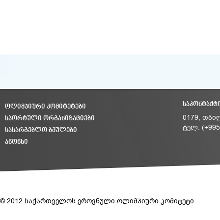
ᲡᲐᲙᲝᲜᲢᲐᲥᲢ
ᲝᲚᲘᲛᲞᲘᲣᲠᲘ ᲙᲝᲛᲘᲢᲔᲢᲔᲑᲘ
ᲡᲞᲝᲠᲢᲣᲚᲘ ᲝᲠᲒᲐᲜᲘᲖᲐᲪᲘᲔᲑᲘ
0179, თბი
ტელ: (+995
ᲡᲐᲡᲐᲠᲒᲔᲑᲚᲝ ᲑᲛᲣᲚᲔᲑᲘ
ᲐᲜᲝᲜᲡᲘ
© 2012 საქართველოს ეროვნული ოლიმპიური კომიტეტი