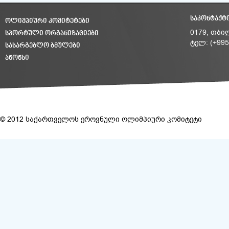
ᲡᲐᲙᲝᲜᲢᲐᲥᲢ
ᲝᲚᲘᲛᲞᲘᲣᲠᲘ ᲙᲝᲛᲘᲢᲔᲢᲔᲑᲘ
ᲡᲞᲝᲠᲢᲣᲚᲘ ᲝᲠᲒᲐᲜᲘᲖᲐᲪᲘᲔᲑᲘ
0179, თბი
ტელ: (+995
ᲡᲐᲡᲐᲠᲒᲔᲑᲚᲝ ᲑᲛᲣᲚᲔᲑᲘ
ᲐᲜᲝᲜᲡᲘ
© 2012 საქართველოს ეროვნული ოლიმპიური კომიტეტი