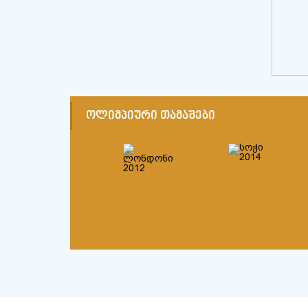
ᲝᲚᲘᲛᲞᲘᲣᲠᲘ ᲗᲐᲛᲐᲨᲔᲑᲘ