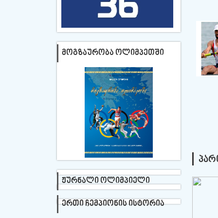
ᲛᲝᲒᲖᲐᲣᲠᲝᲑᲐ ᲝᲚᲘᲛᲞᲔᲗᲨᲘ
ᲞᲐᲠ
ᲟᲣᲠᲜᲐᲚᲘ ᲝᲚᲘᲛᲞᲘᲔᲚᲘ
ᲔᲠᲗᲘ ᲩᲔᲛᲞᲘᲝᲜᲘᲡ ᲘᲡᲢᲝᲠᲘᲐ