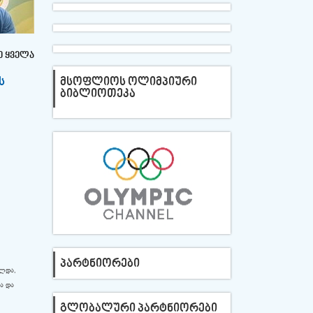
ე ყველა
ს
ᲛᲡᲝᲤᲚᲘᲝᲡ ᲝᲚᲘᲛᲞᲘᲣᲠᲘ
ᲑᲘᲑᲚᲘᲝᲗᲔᲙᲐ
ᲞᲐᲠᲢᲜᲘᲝᲠᲔᲑᲘ
ულდა,
ა და
ᲒᲚᲝᲑᲐᲚᲣᲠᲘ ᲞᲐᲠᲢᲜᲘᲝᲠᲔᲑᲘ