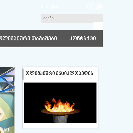
In English
ოლიმპიური თამაშები
კონტაქტი
ᲝᲚᲘᲛᲞᲘᲣᲠᲘ ᲔᲜᲪᲘᲙᲚᲝᲞᲔᲓᲘᲐ
იანი