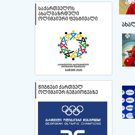
აღმ
ᲡᲐᲥᲐᲠᲗᲕᲔᲚᲝᲡ
ᲐᲮᲐᲚᲒᲐᲖᲠᲓᲣᲚᲘ
ᲝᲚᲘᲛᲞᲘᲣᲠᲘ ᲤᲔᲡᲢᲘᲕᲐᲚᲘ
ᲐᲮᲐᲚ
ᲬᲘᲒᲜᲔᲑᲘ ᲥᲐᲠᲗᲕᲔᲚ
ᲝᲚᲘᲛᲞᲘᲣᲠ ᲩᲔᲛᲞᲘᲝᲜᲔᲑᲖᲔ